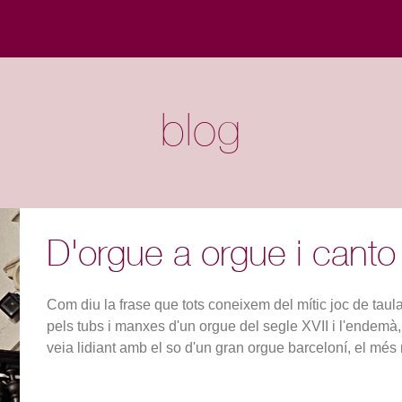
blog
D'orgue a orgue i canto
Com diu la frase que tots coneixem del mític joc de taul
pels tubs i manxes d'un orgue del segle XVII i l'endemà,
veia lidiant amb el so d'un gran orgue barceloní, el més 