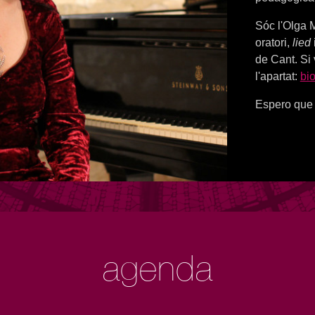
Sóc l'Olga M
oratori,
lied
de Cant. Si
l'apartat:
bio
Espero que 
agenda