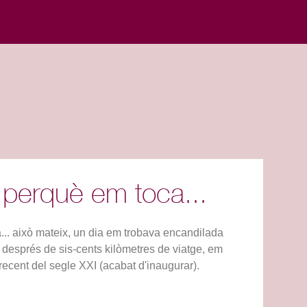
 perquè em toca...
a... això mateix, un dia em trobava encandilada
 després de sis-cents kilòmetres de viatge, em
recent del segle XXI (acabat d'inaugurar).