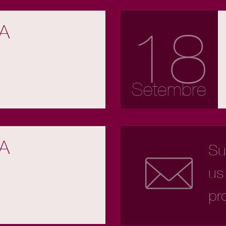
18
A
Setembre
A
Sub
us
pr