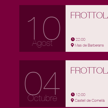
10
FROTTOL
22:00
Agost
Mas de Barberans
04
FROTTOL
12:00
Octubre
Castell de Cornellà