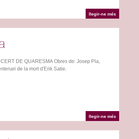
llegir-ne més
a
X CONCERT DE QUARESMA Obres de: Josep Pla,
enari de la mort d'Erik Satie.
llegir-ne més