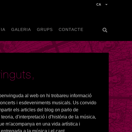
CA
IA
GALERIA
GRUPS
CONTACTE
inguts,
benvinguda al web on hi trobareu informació
oncerts i esdeveniments musicals. Us convido
mpartir els articles del blog on parlo de
 teoria, d'interpretació i d'història de la música,
que m'acompanya en una vida artística i
entregada a la música i el cant.