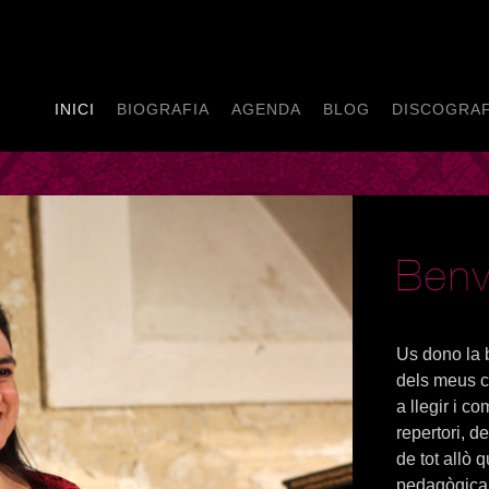
INICI
BIOGRAFIA
AGENDA
BLOG
DISCOGRAF
Benv
Us dono la 
dels meus c
a llegir i co
repertori, de
de tot allò 
pedagògica 