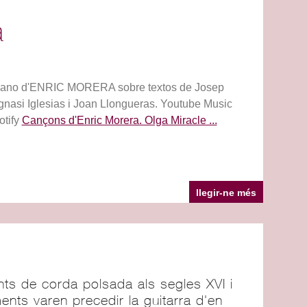
a
i piano d'ENRIC MORERA sobre textos de Josep
gnasi Iglesias i Joan Llongueras. Youtube Music
otify
Cançons d'Enric Morera. Olga Miracle ...
llegir-ne més
s de corda polsada als segles XVI i
ents varen precedir la guitarra d'en