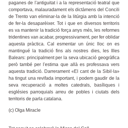
paganes de l'antiguitat i a la representació teatral que
comportava, malauradament els dictàmens del Concili
de Trento van eliminar-la de la litúrgia amb la intenció
de fer-la desaparèixer. Tot i que en diversos territoris
es va mantenir la tradició força anys més, les reformes
tridentines van acabar, progressivament, per fer oblidar
aquesta pràctica. Cal esmentar un únic lloc on es
mantingué la tradició fins als nostres dies, les Illes
Balears: principalment per la seva ubicació geogràfica
però també per l'estima que allà es professava vers
aquesta tradició. Darrerament «El cant de la Sibil·la»
ha tingut una revifada important, i podem gaudir de la
seva recuperació a moltes catedrals, basíliques i
esglésies parroquials arreu de pobles i ciutats dels
territoris de parla catalana.
(c) Olga Miracle