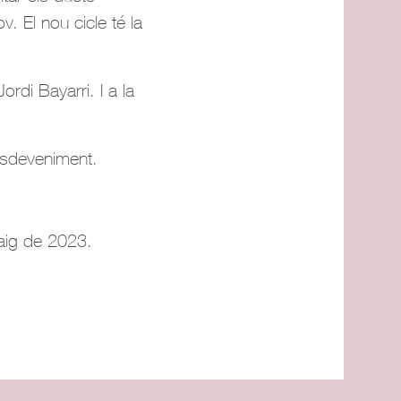
. El nou cicle té la
rdi Bayarri. I a la
esdeveniment.
maig de 2023.