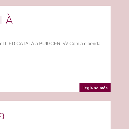
ALÀ
mb el LIED CATALÀ a PUIGCERDÀ! Com a cloenda
llegir-ne més
a