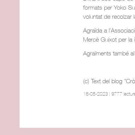
formats per Yoko Suzu
voluntat de recolzar
Agraïda a l'Associaci
Mercè Guixot per la ini
Agraïments també al 
(c) Text del blog "C
16-05-2023 | 9777 lectur