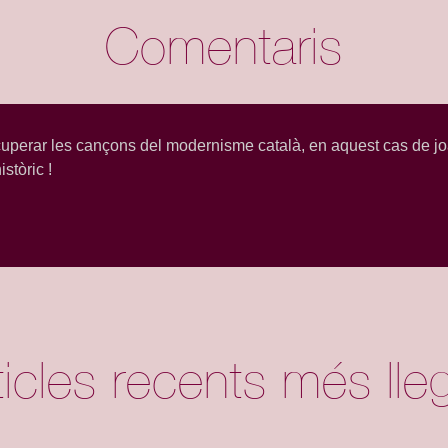
Comentaris
ecuperar les cançons del modernisme català, en aquest cas de j
stòric !
ticles recents més lleg