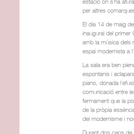
estació on s'ha atur
per altres comarques
El dia 14 de maig de
inaugural del primer
amb la música dels no
espai modernista a l
La sala era ben plena
espontanis i aclapar
piano, donada l'efusi
comunicació entre les
fermament que la poe
de la pròpia essència
del modernisme i no
Durant dos caps de 