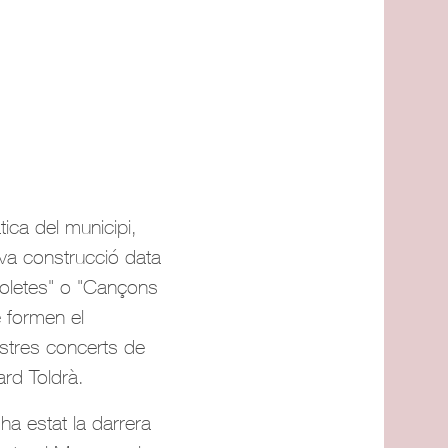
ica del municipi,
eva construcció data
ioletes" o "Cançons
 formen el
stres concerts de
ard Toldrà.
ha estat la darrera