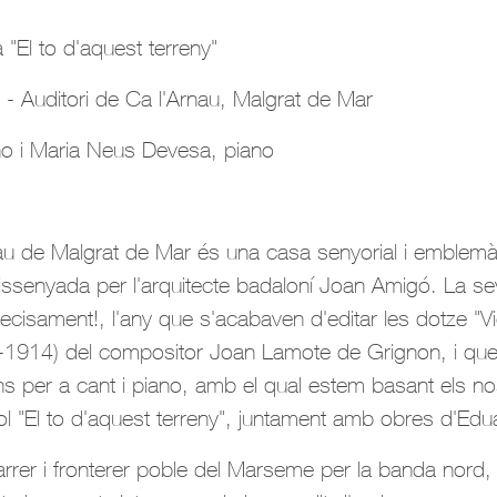
à "El to d'aquest terreny"
- Auditori de Ca l'Arnau, Malgrat de Mar
no i Maria Neus Devesa, piano
au de Malgrat de Mar és una casa senyorial i emblemàt
 dissenyada per l'arquitecte badaloní Joan Amigó. La s
ecisament!, l'any que s'acabaven d'editar les dotze "V
-1914) del compositor Joan Lamote de Grignon, i que
 per a cant i piano, amb el qual estem basant els no
ítol "El to d'aquest terreny", juntament amb obres d'Edu
arrer i fronterer poble del Marseme per la banda nord, 