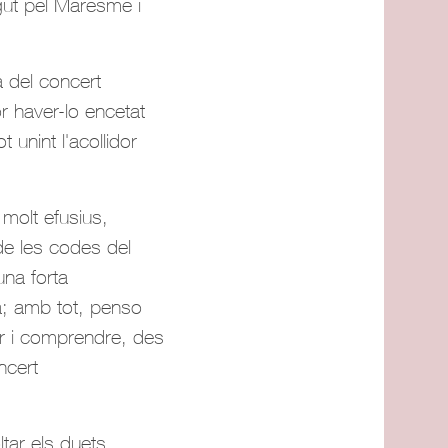
egut pel Maresme i
a del concert
r haver-lo encetat
unint l'acollidor
 molt efusius,
de les codes del
una forta
da; amb tot, penso
ir i comprendre, des
ncert
tar els duets