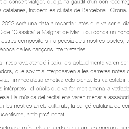
at el concert viatger, que ja ha gaudit d'un bon recorr
 catalanes, incloent les ciutats de Barcelona i Girona.
 2023 serà una data a recordar, atès que va ser el di
 Cicle "Clàssica" a Malgtrat de Mar. Fou doncs un hono
stres compositors i la poesia dels nostres poetes, tot 
'època de les cançons interpretades.
 i respirava atenció i caliu; els aplaudiments varen ser
adors, que sovint s'interposaven a les darreres notes 
vitat i immediatesa emotiva dels oients. Es va establir 
 intèrprets i el públic que va fer molt amena la vetlla
sia i la música del recital ens varen menar a assabor
 i les nostres arrels culturals, la cançó catalana de co
ucentisme, amb profunditat.
setmana més, els concerts seguiran i es podran escol