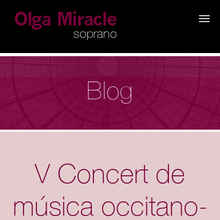
×
Blog
V Concert de
música occitano-