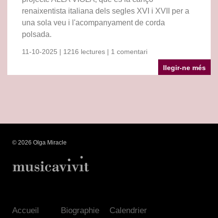
renaixentista italiana dels segles XVI i XVII per a
una sola veu i l'acompanyament de corda
polsada.
11-10-2025 | 1216 lectures | 1 comentari
llegir-ne més
© 2026 Olga Miracle
Accueil
Biographie
Calendrier