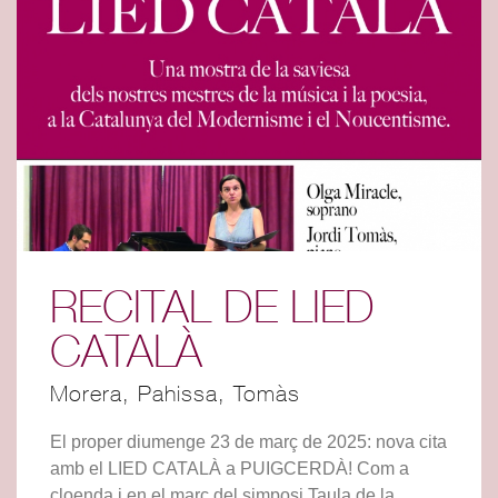
RECITAL DE LIED
CATALÀ
Morera, Pahissa, Tomàs
El proper diumenge 23 de març de 2025: nova cita
amb el LIED CATALÀ a PUIGCERDÀ! Com a
cloenda i en el marc del simposi Taula de la