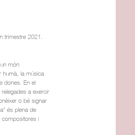
2n trimestre 2021.
, un món
er humà, la música
e dones. En el
 relegades a exercir
conèixer o bé signar
ca” és plena de
 compositores i