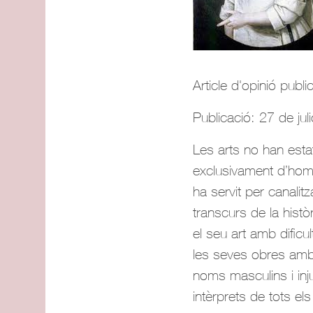
Article d'opinió publ
Publicació: 27 de jul
Les arts no han esta
exclusivament d’hom
ha servit per canal
transcurs de la hist
el seu art amb dificu
les seves obres amb 
noms masculins i in
intèrprets de tots el