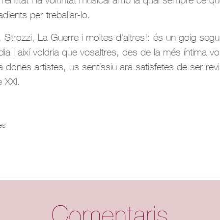
ients per treballar-lo.
Strozzi, La Guerre i moltes d'altres!: és un goig segui
a i així voldria que vosaltres, des de la més íntima vol
m a dones artistes, us sentíssiu ara satisfetes de ser rev
e XXI.
es
Comentaris