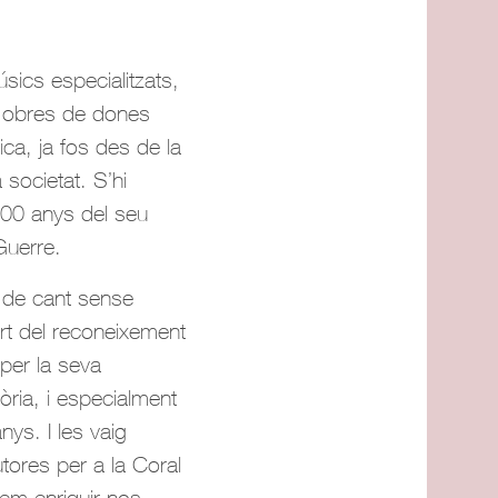
úsics especialitzats,
b obres de dones
ca, ja fos des de la
 societat. S’hi
400 anys del seu
Guerre.
a de cant sense
t del reconeixement
per la seva
òria, i especialment
ys. I les vaig
tores per a la Coral
uem enriquir-nos,