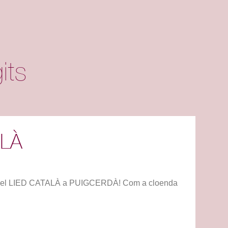
its
ALÀ
mb el LIED CATALÀ a PUIGCERDÀ! Com a cloenda