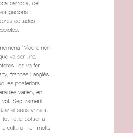
oca barroca, del
estigacions i
’obres editades,
ssibles.
s’anomena “Madre non
 que va ser una
teres i es va fer
ny, francès i anglès.
poques posteriors
araules varien, en
o vol. Segurament
tzar el seus anhels.
 tot i que potser a
la cultura, i en molts