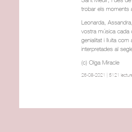
trobar els moments ad
Leonarda, Assandra, 
vostra música cada di
genialitat i lluita co
interpretades al segl
(c) Olga Miracle
26-08-2021 | 5121 lectur