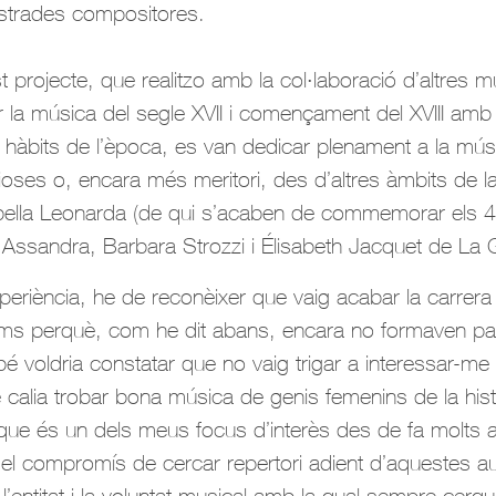
strades compositores.
 projecte, que realitzo amb la col·laboració d’altres m
r la música del segle XVII i començament del XVIII am
s hàbits de l’època, es van dedicar plenament a la músi
ioses o, encara més meritori, des d’altres àmbits de la
abella Leonarda (de qui s’acaben de commemorar els 
 Assandra, Barbara Strozzi i Élisabeth Jacquet de La 
periència, he de reconèixer que vaig acabar la carrer
ms perquè, com he dit abans, encara no formaven par
 voldria constatar que no vaig trigar a interessar-me 
e calia trobar bona música de genis femenins de la hist
que és un dels meus focus d’interès des de fa molts an
el compromís de cercar repertori adient d’aquestes au
l’entitat i la voluntat musical amb la qual sempre cerq