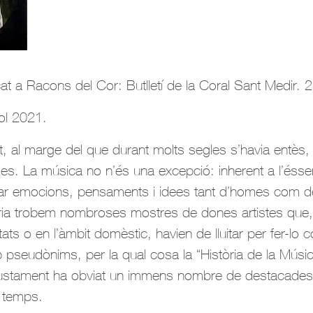
icat a Racons del Cor: Butlletí de la Coral Sant Medir. 
iol 2021.
t, al marge del que durant molts segles s’havia entès
es. La música no n’és una excepció: inherent a l’éss
itzar emocions, pensaments i idees tant d’homes com d
òria trobem nombroses mostres de dones artistes que,
ltats o en l’àmbit domèstic, havien de lluitar per fer-lo 
pseudònims, per la qual cosa la “Història de la Músi
justament ha obviat un immens nombre de destacades
s temps.