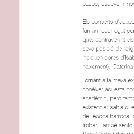
casos, esdevenir no
Els concerts d’aquest
fan un recorregut pe
que, contravenint el
seva posició de relig
inclouen obres d’Is
naixement), Caterina
Tornant a la meva ex
conèixer aquests no
acadèmic, però també
existència; sabia qu
de l’època barroca, 
trobar. També sento 
Sant Medir; i des de 