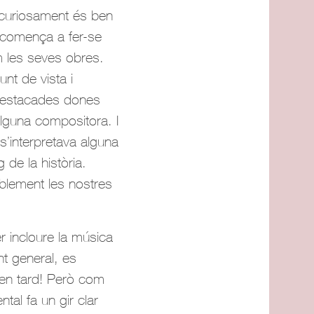
, curiosament és ben
ò comença a fer-se
m les seves obres.
unt de vista i
 destacades dones
alguna compositora. I
s’interpretava alguna
 de la història.
ablement les nostres
r incloure la música
nt general, es
 ben tard! Però com
tal fa un gir clar