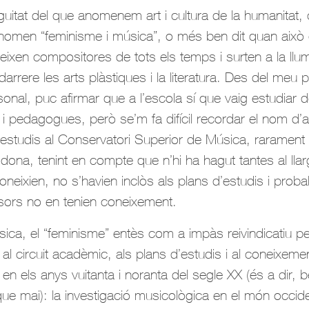
iguitat del que anomenem art i cultura de la humanitat
 fenomen “feminisme i música”, o més ben dit quan aix
reixen compositores de tots els temps i surten a la llu
arrere les arts plàstiques i la literatura. Des del meu p
onal, puc afirmar que a l’escola sí que vaig estudiar
s i pedagogues, però se’m fa difícil recordar el nom d’
’estudis al Conservatori Superior de Música, rarament 
dona, tenint en compte que n’hi ha hagut tantes al llarg
oneixien, no s’havien inclòs als plans d’estudis i prob
sors no en tenien coneixement.
ica, el “feminisme” entès com a impàs reivindicatiu pe
al circuit acadèmic, als plans d’estudis i al coneixeme
en els anys vuitanta i noranta del segle XX (és a dir,
ue mai): la investigació musicològica en el món occiden