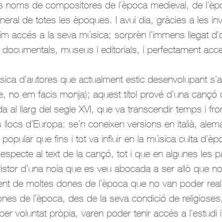
ns noms de compositores de l’època medieval, de l’èp
eral de totes les èpoques. I avui dia, gràcies a les inv
enim accés a la seva música; sorprèn l’immens llegat d
 documentals, museus i editorials, i perfectament acce
úsica d’autores que actualment estic desenvolupant 
, no em facis monja); aquest títol prové d’una cançó
al llarg del segle XVI, que va transcendir temps i fron
llocs d’Europa: se’n coneixen versions en italià, alema
popular que fins i tot va influir en la música culta d’è
especte al text de la cançó, tot i que en algunes les p
ristor d’una noia que es veu abocada a ser allò que n
ent de moltes dones de l’època que no van poder reali
nes de l’època, des de la seva condició de religioses,
per voluntat pròpia, varen poder tenir accés a l’estudi i 