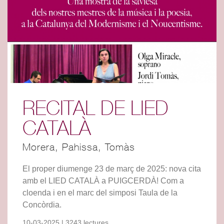
RECITAL DE LIED
CATALÀ
Morera, Pahissa, Tomàs
El proper diumenge 23 de març de 2025: nova cita
amb el LIED CATALÀ a PUIGCERDÀ! Com a
cloenda i en el marc del simposi Taula de la
Concòrdia.
10-03-2025 | 3243 lectures