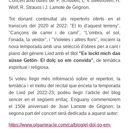
Concert amb obres de: F. Schubert, L. v. Beethoven, H.
Wolf, R. Strauss i J. Lamote de Grignon.
Tot donant continuïtat als repertoris oferts en el
transcurs del 2020 al 2022: "El to d'aquest terreny",
"Cançons de carrer i de camí", "L'ombra, el sol,
l'onada, la verdor", i "Violetes i altres flors", iniciem la
nova temporada amb una selecció d'obres per a cant i
piano del gènere
Lied
amb el títol
"Es lockt mich das
süsse Getön- El dolç so em convida",
de temàtica
espiritual i religiosa.
Si voleu llegir més informació sobre el repertori, la
temàtica i el motiu del recital que enceta la temporada
de Lied pel 2022-23; podeu llegir l'article del blog
sencer en el següent enllaç. Enguany commemorem
el 150è aniversari de Joan Lamote de Grignon; la
segona part del concert serà dedicada a aquest autor:
https://www.olgamiracle.com/ca/blog/el-dol-so-em-