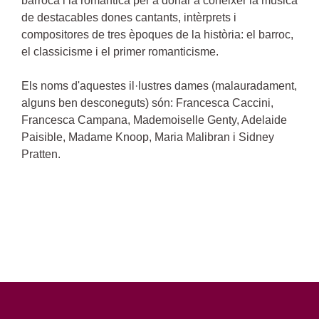
barroca i la romàntica per a donar a conèixer la música
de destacables dones cantants, intèrprets i
compositores de tres èpoques de la història: el barroc,
el classicisme i el primer romanticisme.
Els noms d'aquestes il·lustres dames (malauradament,
alguns ben desconeguts) són: Francesca Caccini,
Francesca Campana, Mademoiselle Genty, Adelaide
Paisible, Madame Knoop, Maria Malibran i Sidney
Pratten.