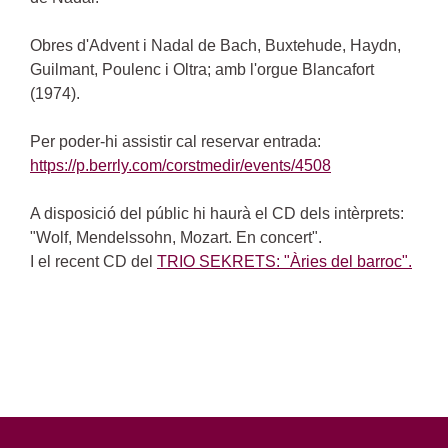
Obres d'Advent i Nadal de Bach, Buxtehude, Haydn,
Guilmant, Poulenc i Oltra; amb l'orgue Blancafort
(1974).
Per poder-hi assistir cal reservar entrada:
https://p.berrly.com/corstmedir/events/4508
A disposició del públic hi haurà el CD dels intèrprets:
"Wolf, Mendelssohn, Mozart. En concert".
I el recent CD del
TRIO SEKRETS: "Àries del barroc".