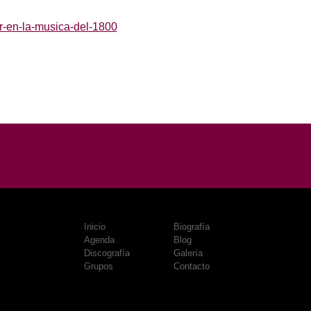
r-en-la-musica-del-1800
Inicio
Biografía
Agenda
Blog
Discografía
Galería
Grupos
Contacto