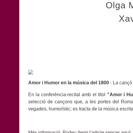
Olga M
Xav
Amor i Humor en la música del 1800
- La cançó 
En la conferència-recital amb el títol
"Amor i Hu
selecció de cançons que, a les portes del Romant
vegades, humorístic; es tracta de la música escrita 
Més informació. Podeu llegir l'article sencer aquí: