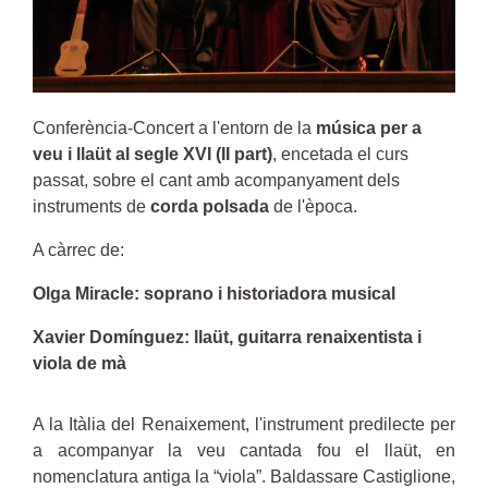
Conferència-Concert a l'entorn de la
música per a
veu i llaüt al segle XVI (II part)
, encetada el curs
passat, sobre el cant amb acompanyament dels
instruments de
corda polsada
de l'època.
A càrrec de:
Olga Miracle: soprano i historiadora musical
Xavier Domínguez: llaüt, guitarra renaixentista i
viola de mà
A la Itàlia del Renaixement, l'instrument predilecte per
a acompanyar la veu cantada fou el llaüt, en
nomenclatura antiga la “viola”. Baldassare Castiglione,