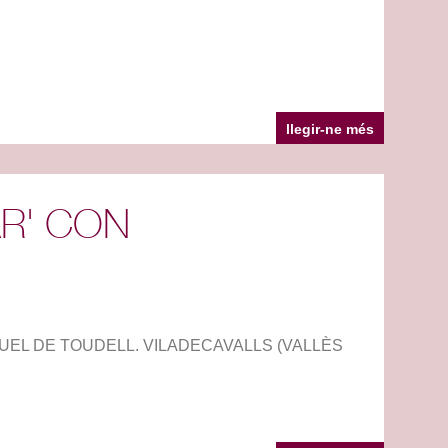
llegir-ne més
AR' CON
MIQUEL DE TOUDELL. VILADECAVALLS (VALLÈS