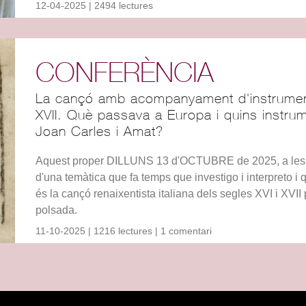
12-04-2025 | 2494 lectures
CONFERÈNCIA
La cançó amb acompanyament d'instrument
XVII. Què passava a Europa i quins instrum
Joan Carles i Amat?
Aquest proper DILLUNS 13 d'OCTUBRE de 2025, a les 17
d'una temàtica que fa temps que investigo i interpreto 
és la cançó renaixentista italiana dels segles XVI i XVI
polsada.
11-10-2025 | 1216 lectures | 1 comentari