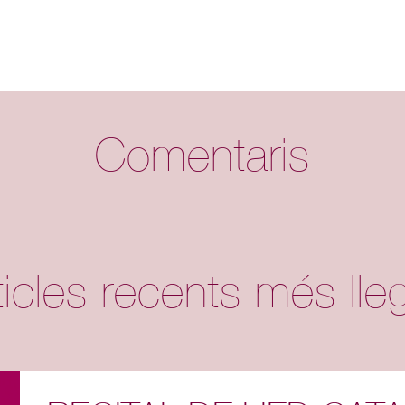
Comentaris
ticles recents més lleg