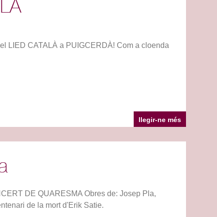
ALÀ
mb el LIED CATALÀ a PUIGCERDÀ! Com a cloenda
llegir-ne més
a
X CONCERT DE QUARESMA Obres de: Josep Pla,
enari de la mort d'Erik Satie.