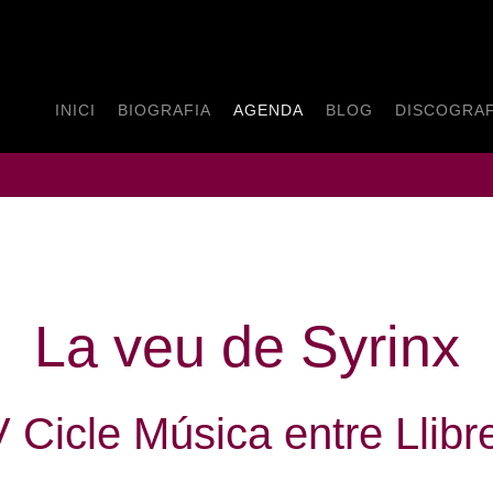
INICI
BIOGRAFIA
AGENDA
BLOG
DISCOGRAF
La veu de Syrinx
V Cicle Música entre Llibr