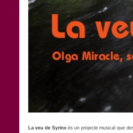
La veu de Syrinx
és un projecte musical que desp