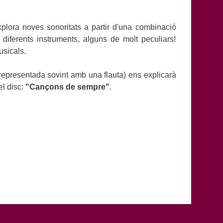
ora noves sonoritats a partir d'una combinació
 diferents instruments, alguns de molt peculiars!
usicals.
representada sovint amb una flauta) ens explicarà
el disc:
"Cançons de sempre"
.