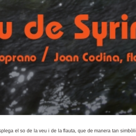
lega el so de la veu i de la flauta, que de manera tan simbòlic